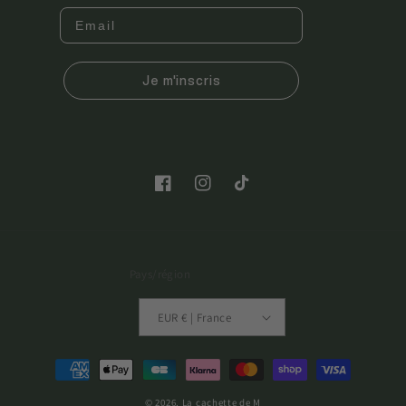
Je m'inscris
Facebook
Instagram
TikTok
Pays/région
EUR € | France
Moyens
de
© 2026,
La cachette de M