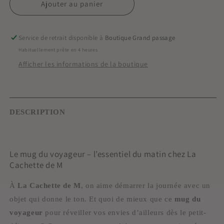
de
de
Ajouter au panier
Mug
Mug
Voyageur
Voyageur
Service de retrait disponible à
Boutique Grand passage
Habituellement prête en 4 heures
Afficher les informations de la boutique
DESCRIPTION
Le mug du voyageur – l’essentiel du matin chez La
Cachette de M
À
La Cachette de M
, on aime démarrer la journée avec un
objet qui donne le ton. Et quoi de mieux que ce
mug du
voyageur
pour réveiller vos envies d’ailleurs dès le petit-