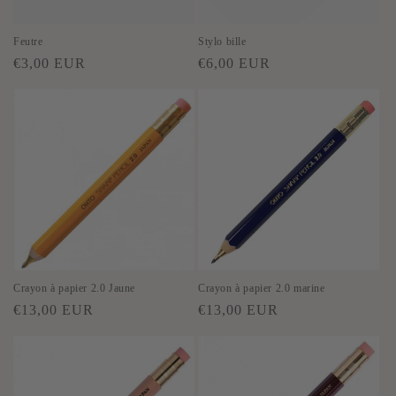
i
o
Feutre
Stylo bille
Prix
Prix
€3,00 EUR
€6,00 EUR
n
habituel
habituel
:
Crayon à papier 2.0 Jaune
Crayon à papier 2.0 marine
Prix
Prix
€13,00 EUR
€13,00 EUR
habituel
habituel