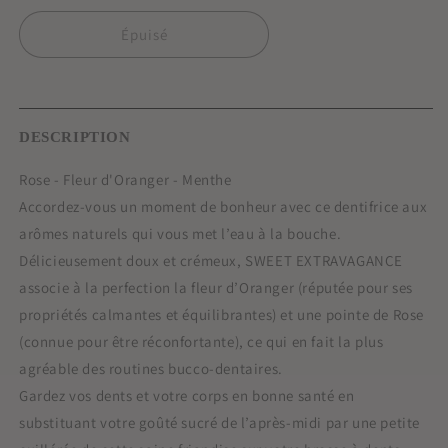
quantité
quantité
de
de
Épuisé
Dentifrice
Dentifrice
Sweet
Sweet
Extravagance
Extravagance
25
25
DESCRIPTION
ml
ml
Rose - Fleur d'Oranger - Menthe
Accordez-vous un moment de bonheur avec ce dentifrice aux
arômes naturels qui vous met l’eau à la bouche.
Délicieusement doux et crémeux, SWEET EXTRAVAGANCE
associe à la perfection la fleur d’Oranger (réputée pour ses
propriétés calmantes et équilibrantes) et une pointe de Rose
(connue pour être réconfortante), ce qui en fait la plus
agréable des routines bucco-dentaires.
Gardez vos dents et votre corps en bonne santé en
substituant votre goûté sucré de l’après-midi par une petite