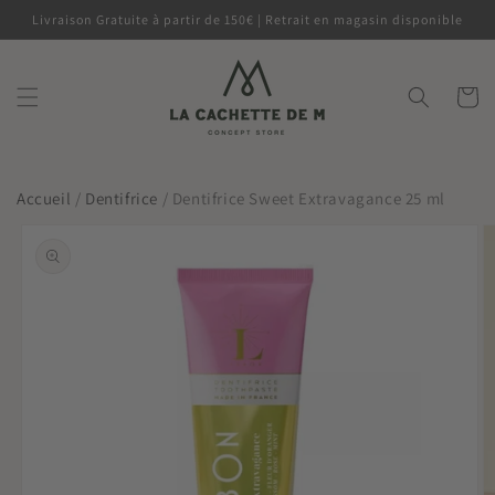
et
Livraison Gratuite à partir de 150€ | Retrait en magasin disponible
passer
au
contenu
Panier
Accueil
/
Dentifrice
/
Dentifrice Sweet Extravagance 25 ml
Passer aux
informations
produits