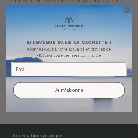
cuillérée de cette saine friandise sur votre brosse à dents.
A partir de 6 ans
DICALCIUM PHOSPHATE DIHYDRATE, GLYCERIN,
WATER (AQUA), LAURYL GLUCOSIDE, HYDRATED
Bienvenue dans la cachette !
SILICA, CELLULOSE GUM, CITRIC ACID, POTASSIUM
Abonnez-vous à notre actualité et profitez de
SORBATE, AROMA, SODIUM BENZOATE, STEVIA
-10% sur votre première commande
REBAUDIANA EXTRACT, CAMELLIA SINENSIS (GREEN
TEA) LEAF WATER, LINALOOL*, LIMONENE*,
GERANIOL*, ALOE BARBADENSIS LEAF EXTRACT.
* FROM NATURAL ESSENTIALS OILS
Je m'abonne
Informations pratiques